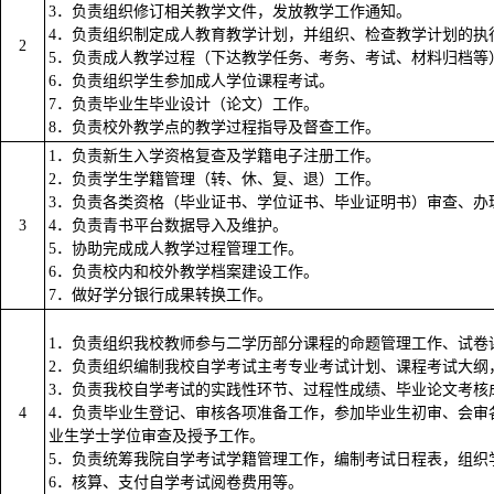
3．负责组织修订相关教学文件，发放教学工作通知。
4．负责组织制定成人教育教学计划，并组织、检查教学计划的执
2
5．负责成人教学过程（下达教学任务、考务、考试、材料归档等
6．负责组织学生参加成人学位课程考试。
7．负责毕业生毕业设计（论文）工作。
8．负责校外教学点的教学过程指导及督查工作。
1．负责新生入学资格复查及学籍电子注册工作。
2．负责学生学籍管理（转、休、复、退）工作。
3．负责各类资格（毕业证书、学位证书、毕业证明书）审查、办
3
4．负责青书平台数据导入及维护。
5．协助完成成人教学过程管理工作。
6．负责校内和校外教学档案建设工作。
7．做好学分银行成果转换工作。
1．负责组织我校教师参与二学历部分课程的命题管理工作、试卷
2．负责组织编制我校自学考试主考专业考试计划、课程考试大纲
3．负责我校自学考试的实践性环节、过程性成绩、毕业论文考核
4
4．负责毕业生登记、审核各项准备工作，参加毕业生初审、会审
业生学士学位审查及授予工作。
5．负责统筹我院自学考试学籍管理工作，编制考试日程表，组织
6．核算、支付自学考试阅卷费用等。