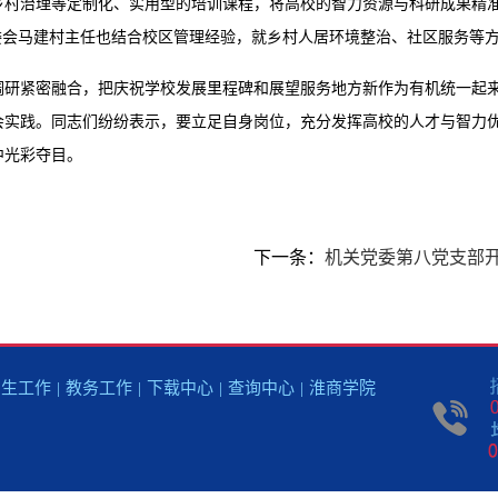
乡村治理等定制化、实用型的培训课程，将高校的智力资源与科研成果精
委会
马建村主任
也结合校区管理经验，就乡村人居环境整治、社区服务等
调研紧密融合，把庆祝学校发展里程碑和展望服务地方新作为有机统一起
会实践。同志们纷纷表示，要立足自身岗位，充分发挥高校的人才与智力
中光彩夺目。
下一条：
机关党委第八党支部
招生工作
|
教务工作
|
下载中心
|
查询中心
|
淮商学院