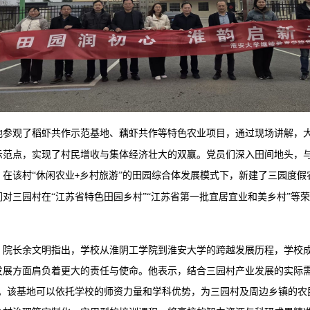
地参观了稻虾共作示范基地、藕虾共作等特色农业项目
，
通过现场讲解，
示范点，实现了村民增收与集体经济壮大的双赢。党员们深入田间地头，
。
在该村
“休闲农业
乡村旅游”的田园综合体发展模式
下，新建了
三园度假
+
们对三园村在
“江苏省特色田园乡村”“江苏省第一批宜居宜业和美乡村”等
、院长余文明指出
，学校
从淮阴工学院到淮安大学的跨越发展历程，学校
发展
方面肩负着
更大的责任与使命。他表示，结合三园村产业发展的实际
想。该基地可以依托学校的师资力量和学科优势，为三园村及周边乡镇的农