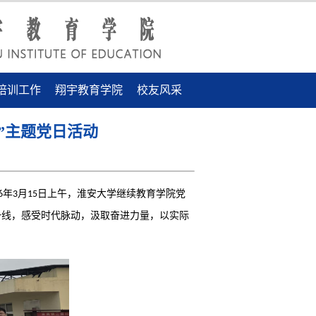
培训工作
翔宇教育学院
校友风采
”主题党日活动
年
月
日上午
，
淮安大学继续教育学院党
6
3
1
5
一线，感受时代脉动，汲取奋进力量，以实际